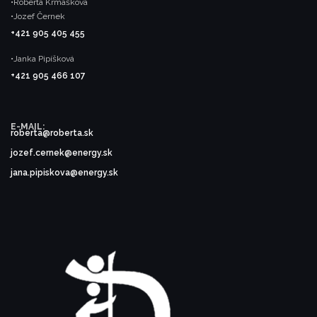
•Roberta Krmášková
•Jozef Černek
+421 905 405 455
•Janka Pipíšková
+421 905 466 107
E-MAIL:
roberta@roberta.sk
jozef.cernek@energy.sk
jana.pipiskova@energy.sk