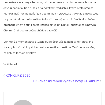
bez rúšok alebo inej alternatívy. No povedzme si úprimne, naše tance nám
dávajú zabrať aj bez rúšok a na čerstvom vzduchu. Práve preto sme sa
rozhodli náš tréning poňať tak trochu inak – „rebelsky“. Vybrali sme sa teda
na prechádzku od nášho divadielka až po nový most do Maďarska. Počas
prechádzky sme stihli pofotiť západ slnka pri Dunaji, spoznať sa s novými
členmi, či si trochu počas chôdze zacvičiť.
Veríme, že momentálna situácia bude čochvíľa za nami a my, ale aj iné
súbory budú môcť opäť trénovať v normálnom režime. Tešíme sa na Vás,
našich najlepších divákov.
Vaši Rebeli
KONKURZ 2020
ĽH Slovenskí rebeli vydáva nový CD album