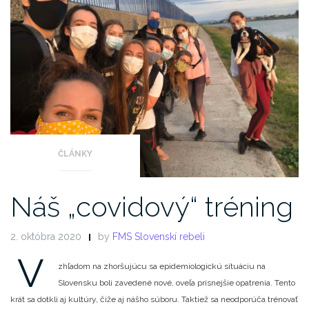
ČLÁNKY
Náš „covidový“ tréning
2. októbra 2020
by
FMS Slovenskí rebeli
V
zhľadom na zhoršujúcu sa epidemiologickú situáciu na
Slovensku boli zavedené nové, oveľa prísnejšie opatrenia. Tento
krát sa dotkli aj kultúry, čiže aj nášho súboru. Taktiež sa neodporúča trénovať