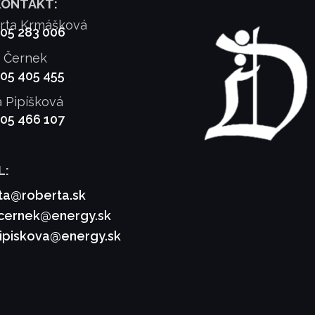
KONTAKT:
rta Krmášková
905 283 006
f Černek
905 405 455
a Pipíšková
905 466 107
L:
ta@roberta.sk
.cernek@energy.sk
pipiskova@energy.sk