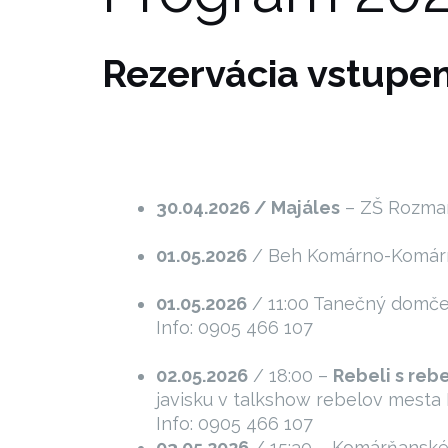
Rezervácia vstupeni
30.04.2026
/ Majáles
– ZŠ Rozmar
01.05.2026
/ Beh Komárno-Komár
01.05.2026
/ 11:00 Tanečný domče
Info: 0905 466 107
02.05.2026
/ 18:00 –
Rebeli s reb
javisku v talkshow rebelov mesta
Info: 0905 466 107
03.05.2026
/ 15:30 – Komárňanské