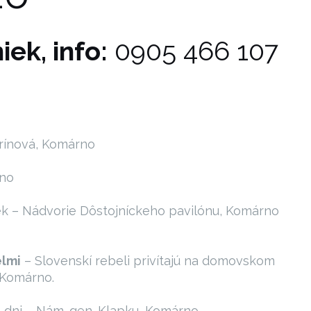
ek, info:
0905 466 107
ínová, Komárno
no
k – Nádvorie Dôstojníckeho pavilónu, Komárno
elmi
– Slovenskí rebeli privítajú na domovskom
 Komárno.
 dni – Nám. gen. Klapku, Komárno