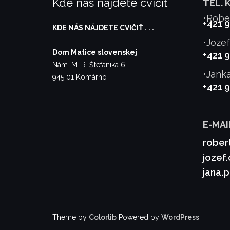
Kde nás najdete cvičiť
TEL. 
•Robe
+421 
KDE NÁS NÁJDETE CVIČIŤ . . .
•Joze
Dom Matice slovenskej
+421 
Nám. M. R. Štefánika 6
•Jank
945 01 Komárno
+421 
E-MAI
rober
jozef
jana.
Theme by
Colorlib
Powered by
WordPress