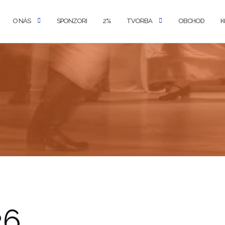
O NÁS
SPONZORI
2%
TVORBA
OBCHOD
K
26