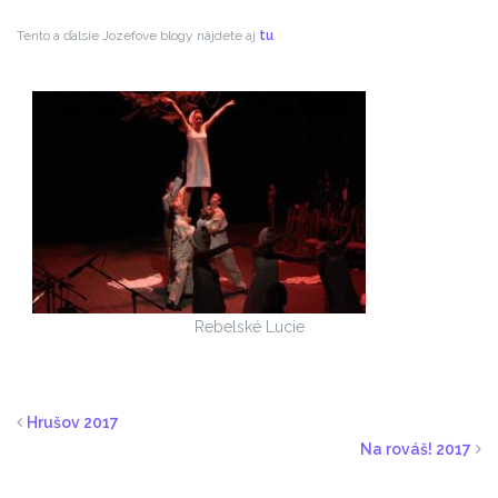
Tento a ďalsie Jozefove blogy nájdete aj
tu
.
Rebelské Lucie
Hrušov 2017
Na rováš! 2017