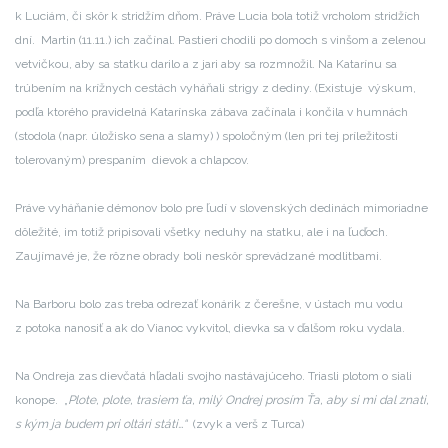
k Luciám, či skôr k stridžím dňom. Práve Lucia bola totiž vrcholom stridžích
dní. Martin (11.11.) ich začínal. Pastieri chodili po domoch s vinšom a zelenou
vetvičkou, aby sa statku darilo a z jari aby sa rozmnožil. Na Katarínu sa
trúbením na krížnych cestách vyháňali strigy z dediny. (Existuje výskum,
podľa ktorého pravidelná Katarínska zábava začínala i končila v humnách
(stodola (napr. úložisko sena a slamy) ) spoločným (len pri tej príležitosti
tolerovaným) prespaním dievok a chlapcov.
Práve vyháňanie démonov bolo pre ľudí v slovenských dedinách mimoriadne
dôležité, im totiž pripisovali všetky neduhy na statku, ale i na ľuďoch.
Zaujímavé je, že rôzne obrady boli neskôr sprevádzané modlitbami.
Na Barboru bolo zas treba odrezať konárik z čerešne, v ústach mu vodu
z potoka nanosiť a ak do Vianoc vykvitol, dievka sa v ďalšom roku vydala.
Na Ondreja zas dievčatá hľadali svojho nastávajúceho. Triasli plotom o siali
konope. „
Plote, plote, trasiem ťa, milý Ondrej prosím Ťa, aby si mi dal znati,
s kým ja budem pri oltári státi…“
(zvyk a verš z Turca)