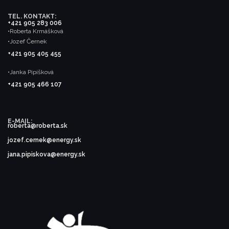
TEL. KONTAKT:
+421 905 283 006
•Roberta Krmášková
•Jozef Černek
+421 905 405 455
•Janka Pipíšková
+421 905 466 107
E-MAIL:
roberta@roberta.sk
jozef.cernek@energy.sk
jana.pipiskova@energy.sk