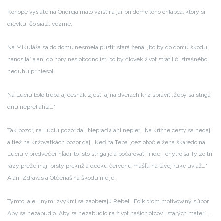
Konope vysiate na Ondreja malo vzísť na jar pri dome toho chlapca, ktorý si
dievku, čo siala, vezme.
Na Mikuláša sa do domu nesmela pustiť stará žena, „bo by do domu škodu
nanosila“ a ani do hory neslobodno ísť, bo by človek život stratil či strašného
neduhu priniesol.
Na Luciu bolo treba aj cesnak zjesť, aj na dverách kríz spraviť „žeby sa striga
dnu nepretiahla…“
Tak pozor, na Luciu pozor daj. Nepraď a ani nepleť. Na krížne cesty sa nedaj
a tiež na križovatkách pozor daj. Keď na Teba „cez obočie žena škaredo na
Luciu v predvečer hľadí, to isto striga je a počarovať Ti ide… chytro sa Ty zo tri
razy prežehnaj, prsty prekríž a decku červenú mašľu na ľavej ruke uviaž…“
A ani Zdravas a Otčenáš na škodu nie je.
Týmto, ale i inými zvykmi sa zaoberajú Rebeli. Folklórom motivovaný súbor.
Aby sa nezabudlo. Aby sa nezabudlo na život našich otcov i starých materí …