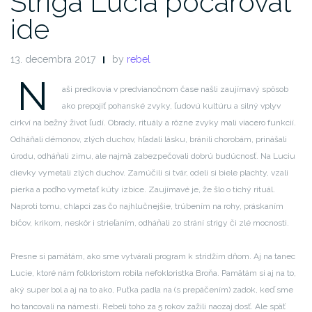
Striga Lucia počarovať
ide
13. decembra 2017
by
rebel
N
aši predkovia v predvianočnom čase našli zaujímavý spôsob
ako prepojiť pohanské zvyky, ľudovú kultúru a silný vplyv
cirkví na bežný život ľudí. Obrady, rituály a rôzne zvyky mali viacero funkcií.
Odháňali démonov, zlých duchov, hľadali lásku, bránili chorobám, prinášali
úrodu, odháňali zimu, ale najmä zabezpečovali dobrú budúcnosť. Na Luciu
dievky vymetali zlých duchov. Zamúčili si tvár, odeli si biele plachty, vzali
pierka a poďho vymetať kúty izbice. Zaujímavé je, že šlo o tichý rituál.
Naproti tomu, chlapci zas čo najhlučnejšie, trúbením na rohy, práskaním
bičov, krikom, neskôr i strieľaním, odháňali zo strání strigy či zlé mocnosti.
Presne si pamätám, ako sme vytvárali program k stridžím dňom. Aj na tanec
Lucie, ktoré nám folkloristom robila nefokloristka Broňa. Pamätám si aj na to,
aký super bol a aj na to ako, Puťka padla na (s prepáčením) zadok, keď sme
ho tancovali na námestí. Rebeli toho za 5 rokov zažili naozaj dosť. Ale späť