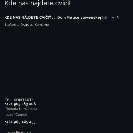
Kde nás najdete cvičiť
KDE NÁS NÁJDETE CVIČIŤ . . .
Dom Matice slovenskej
Nám. M. R.
Štefánika 6
945 01 Komárno
TEL. KONTAKT:
+421 905 283 006
•Roberta Krmášková
•Jozef Černek
+421 905 405 455
•Janka Pipíšková