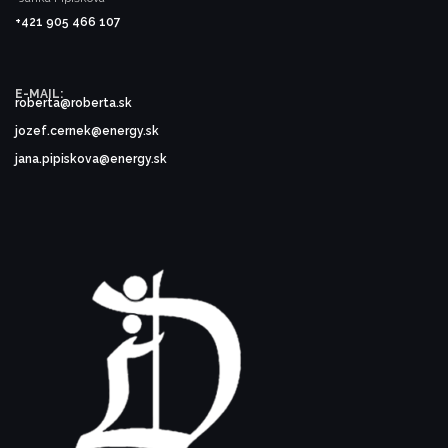
+421 905 466 107
E-MAIL:
roberta@roberta.sk
jozef.cernek@energy.sk
jana.pipiskova@energy.sk