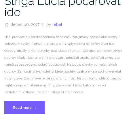
Striga Lucia počarovať
ide
13. decembra 2017
by
rebel
Naši predkovia v predvianočnom čase našli zaujímavý spôsob ako prepojiť
pohanské zvyky, ľudovú kultúru a silný vplyv cirkví na bežný život ľudí.
Obrady, rituály a rôzne zvyky mali viacero funkcií. Odháňali démonov, zlých
duchov, hľadali lásku, bránili chorobám, prinášali úrodu, odháňali zimu, ale
najmä zabezpečovali dobrú budúcnosť. Na Luciu dievky vymetali zlých
duchov. Zamúčili si tvár, odeli si biele plachty, vzali pierka a poďho vymetať
kúty izbice. Zaujímavé je, že šlo o tichý rituál. Naproti tomu, chlapci zas čo
najhlučnejšie, trúbením na rohy, práskaním bičov, krikom, neskôr
i strieľaním, odháňali zo strání strigy či zlé mocnosti.
„Striga
Read more
→
Lucia
počarovať
ide“