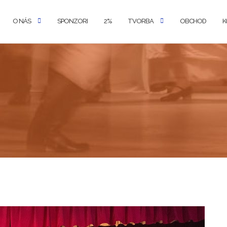
O NÁS
SPONZORI
2%
TVORBA
OBCHOD
K