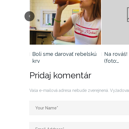
Previous
rezidentky
Boli sme darovať rebelskú
Na rováš!
krv
(foto:…
Pridaj komentár
Vaša e-mailová adresa nebude zverejnená.
Vyžadova