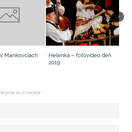
Next
 v Mankovciach
Helenka – fotovideo deň
Lóť
2019
slá
né polia sú označené
*