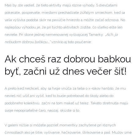
Mali by ste vedieť, že tieto aktivity majú rôzne výhody. S dievčatami
pokecáte, pospievate, miestami prechádzate zúfalým smiechom, keď sa
vaša výšivka podobá skôr na pavúčie hniezdo a môžte začať odznova. No
najlepšou výhodou je, že pri týchto aktivitách zistíte, čo všetko ešte len
neviete.
Pri stone jednej nemenovanej vyšívajúcej Tamarky:
„Ach, ja
nebudem dobrou babkou…,“
vzniklo aj toto poučenie:
Ak chceš raz dobrou babkou
byť, začni už dnes večer šiť!
A preto keď nechceš, aby sa tvoje vnúča za teba o x-rokov hanbilo, že mu
nevieš nič ušiť ani vyšiť, keď to bude potrebovať do školy alebo do
podobného kolektívu, začni na tom makať už teraz. Takéto stretnutia majú
svoje nepopísateľné čaro, naozaj, skúste si to.
V galérii nižšie si môžete pozrieť momentky zachytené pri rôznych
činnostiach ako je šitie, vyšívanie, hačkovanie, štrikovanie a pod. Mužov sme