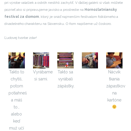
pri výrobe valašiek a ostrôh nestihli zachytiť. V ďalšej galérii si však môžete
pozrieť ako si pripravujeme javisko a prostredie na
Hornozlatniansky
festival za domom
, ktorý je snáď najmenším festivalom folklórneho a
divadelného charakteru na Slovensku. O ňom napíšeme už čoskoro.
Ľudovej tvorbe zdar!
Takto to
Vyrábame
Takto sa
Nácvik
chytíš,
si sami.
vyrábali
tkania
potom
zápästky.
zápastkov
potiahneš
na
a máš
kartóne
to…
alebo
keď
muž učí