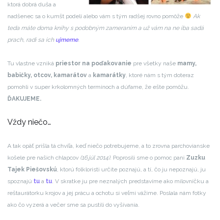
ktorá dobrá duša a
nadšenec sa o kumšt podelí alebo vám s tým radšej rovno pomôže
Ak
teda máte doma knihy s podobným zameraním a už vám na ne iba sadá
prach, radi sa ich
ujmeme
.
Tu vlastne vzniká
priestor na poďakovanie
pre všetky naše
mamy,
babičky, otcov, kamarátov
a
kamarátky
, ktoré nám s tým doteraz
pomohli v super krkolomných termínoch a dúfame, že ešte pomôžu.
ĎAKUJEME.
Vždy niečo…
A tak opäť prišla tá chvíľa, keď niečo potrebujeme, a to zrovna parchovianske
košele pre našich chlapcov
(16.júl 2014)
. Poprosili sme o pomoc pani
Zuzku
Tajek Piešovskú
, ktorú folkloristi určite poznajú, a tí, čo ju nepoznajú, ju
spoznajú
tu
a
tu
. V skratke ju pre neznalých predstavíme ako milovníčku a
reštaurátorku krojov a jej prácu a ochotu si veľmi vážime. Poslala nám fotky
ako čo vyzerá a večer sme sa pustili do vyšívania.