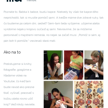
hanbiť
Poznáte to. Babka k babce, budú kapce. Niekedy by však tie kapce dlho
neprichodili, tak si musíte pomôcť sami. A keďže máme dve zdravé ruky, tak
čo budeme po celom dni, sedieť?
Sem-tam teda vyšijeme, ušijeme alebo
vyrobíme nejakú krojovú súčasť aj sami. Nevravíme, že sa môžeme
porovnávať s majstrami remesla, no nejak sa začať musí.
„Pomôž si sám, aj
pán boh ti pomôže,“ vravievali stará mati.
Ako na to
Prelistujeme si knihy,
fotografie, googlime a
hľadáme videá na
Youtube, čo keď tam
bude návod ako presne
tkať, vyšívať, pracovať s
kožou alebo rovno ušiť
kroj? Veď nikdy neviete,