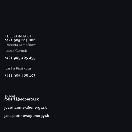
TEL. KONTAKT:
+421 905 283 006
•Roberta Krmášková
•Jozef Černek
+421 905 405 455
•Janka Pipíšková
+421 905 466 107
E-MAIL:
roberta@roberta.sk
jozef.cernek@energy.sk
jana.pipiskova@energy.sk