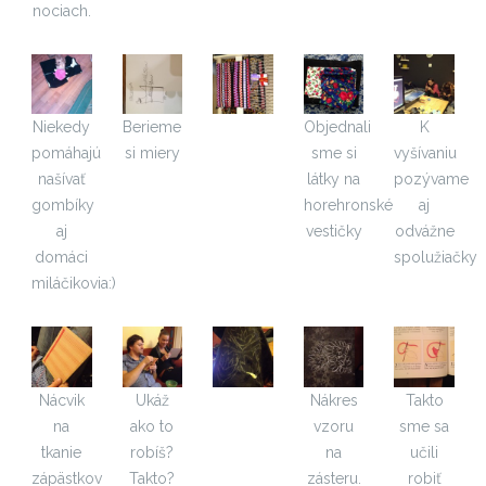
nociach.
Niekedy
Berieme
Objednali
K
pomáhajú
si miery
sme si
vyšívaniu
našívať
látky na
pozývame
gombíky
horehronské
aj
aj
vestičky
odvážne
domáci
spolužiačky
miláčikovia:)
Nácvik
Ukáž
Nákres
Takto
na
ako to
vzoru
sme sa
tkanie
robíš?
na
učili
zápästkov
Takto?
zásteru.
robiť