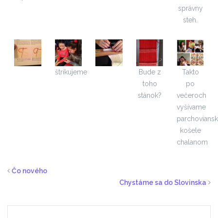
správny
steh.
štrikujeme
Bude z
Takto
toho
po
stánok?
večeroch
vyšívame
parchovians
košele
chalanom
Čo nového
Chystáme sa do Slovinska