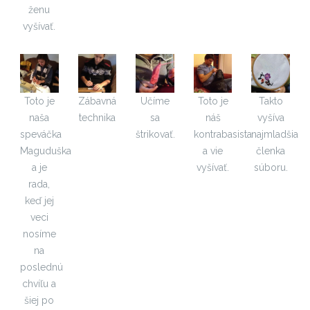
ženu
vyšívať.
Toto je
Zábavná
Učíme
Toto je
Takto
naša
technika
sa
náš
vyšíva
speváčka
štrikovať.
kontrabasista
najmladšia
Maguduška
a vie
členka
a je
vyšívať.
súboru.
rada,
keď jej
veci
nosíme
na
poslednú
chvíľu a
šiej po