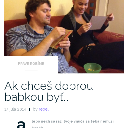
PRÁVE ROBÍME
Ak chceš dobrou
babkou byť…
17. júla 2014
by
rebel
…a
lebo nech sa raz tvoje vnúča za teba nemusí