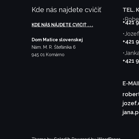
Kde nás najdete cvičiť
TEL. 
•Robe
+421 
KDE NÁS NÁJDETE CVIČIŤ . . .
•Joze
Dom Matice slovenskej
+421 
Nám. M. R. Štefánika 6
•Jank
945 01 Komárno
+421 
E-MAI
rober
jozef
jana.