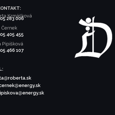
KONTAKT:
rta Krmášková
905 283 006
f Černek
905 405 455
a Pipíšková
905 466 107
L:
ta@roberta.sk
.cernek@energy.sk
pipiskova@energy.sk