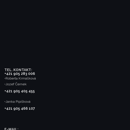
TEL. KONTAKT:
+421 905 283 006
•Roberta Krmášková
•Jozef Černek
+421 905 405 455
•Janka Pipíšková
+421 905 466 107
E-MAIL: