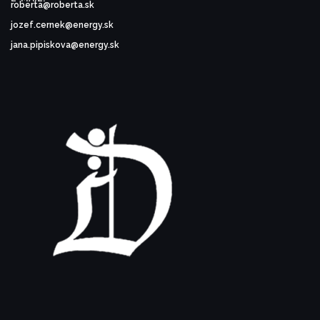
roberta@roberta.sk
jozef.cernek@energy.sk
jana.pipiskova@energy.sk