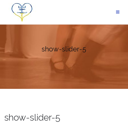
Skip
to
content
show-slider-5
show-slider-5