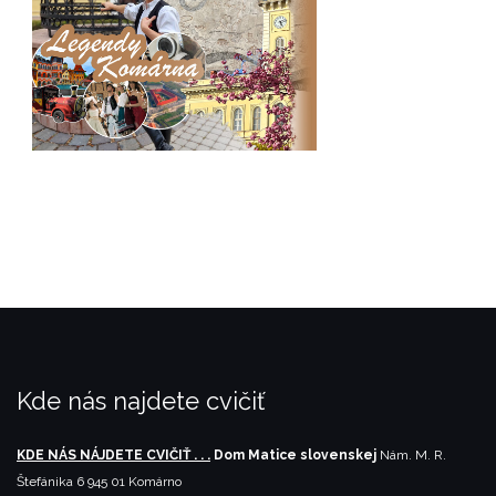
Kde nás najdete cvičiť
KDE NÁS NÁJDETE CVIČIŤ . . .
Dom Matice slovenskej
Nám. M. R.
Štefánika 6
945 01 Komárno