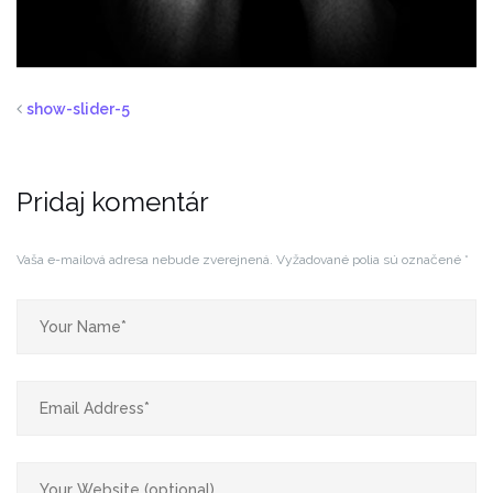
show-slider-5
Pridaj komentár
Vaša e-mailová adresa nebude zverejnená.
Vyžadované polia sú označené
*