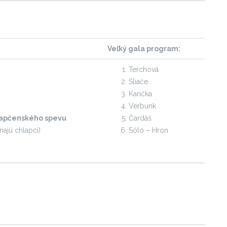
Veľký gala program:
Terchová
Sliače
Karička
Verbunk
lapčenského spevu
Čardáš
najú chlapci)
Sólo – Hron