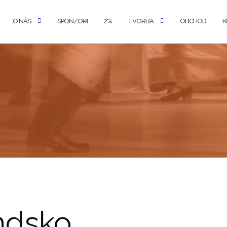
O NÁS
SPONZORI
2%
TVORBA
OBCHOD
K
ndsko