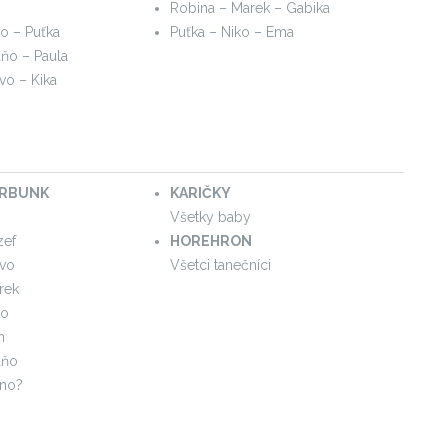
Robina – Marek – Gabika
o – Puťka
Puťka – Niko – Ema
aňo – Paula
vo – Kika
RBUNK
KARIČKY
Všetky baby
zef
HOREHRON
avo
Všetci tanečníci
rek
ko
n
aňo
ano?