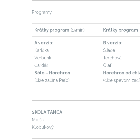
Programy
Krátky program
(15min)
Krátky program
A verzia:
B verzia:
Karička
Sliače
Verbunk
Terchová
Čardáš
Olaf
Sólo – Horehron
Horehron od ch
(čiže začína Peťo)
(čiže spevom začí
ŠKOLA TANCA
Mojše
Klobúkový