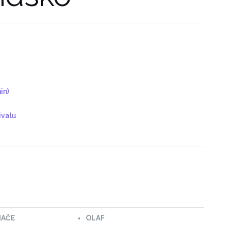
in)
ivalu
IAČE
OLAF