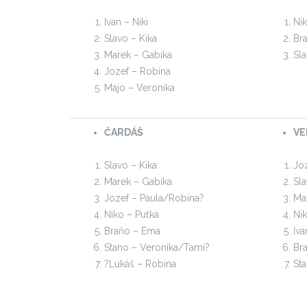
Ivan – Niki
Nik
Slavo – Kika
Br
Marek – Gabika
Sla
Jozef – Robina
Majo – Veronika
ČARDÁŠ
VE
Slavo – Kika
Jo
Marek – Gabika
Sl
Jozef – Paula/Robina?
Ma
Niko – Puťka
Ni
Braňo – Ema
Iva
Stano – Veronika/Tami?
Br
?Lukáš – Robina
St