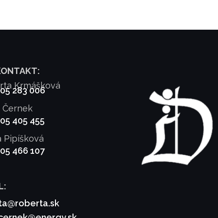
KONTAKT:
rta Krmášková
905 283 006
f Černek
905 405 455
a Pipíšková
905 466 107
L:
ta@roberta.sk
.cernek@energy.sk