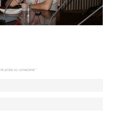
né polia sú označené
*