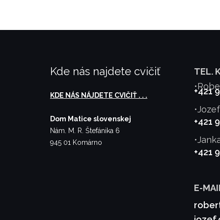
Kde nás najdete cvičiť
TEL. 
•Robe
+421 
KDE NÁS NÁJDETE CVIČIŤ . . .
•Joze
Dom Matice slovenskej
+421 
Nám. M. R. Štefánika 6
•Jank
945 01 Komárno
+421 
E-MAI
rober
jozef