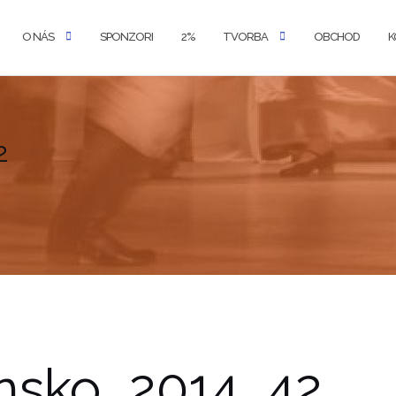
O NÁS
SPONZORI
2%
TVORBA
OBCHOD
K
2
nsko_2014_42