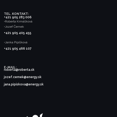
TEL. KONTAKT:
+421 905 283 006
•Roberta Krmášková
•Jozef Černek
+421 905 405 455
•Janka Pipíšková
+421 905 466 107
E-MAIL:
roberta@roberta.sk
jozef.cernek@energy.sk
jana.pipiskova@energy.sk