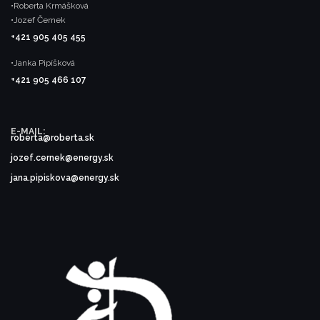
•Roberta Krmášková
•Jozef Černek
+421 905 405 455
•Janka Pipíšková
+421 905 466 107
E-MAIL:
roberta@roberta.sk
jozef.cernek@energy.sk
jana.pipiskova@energy.sk