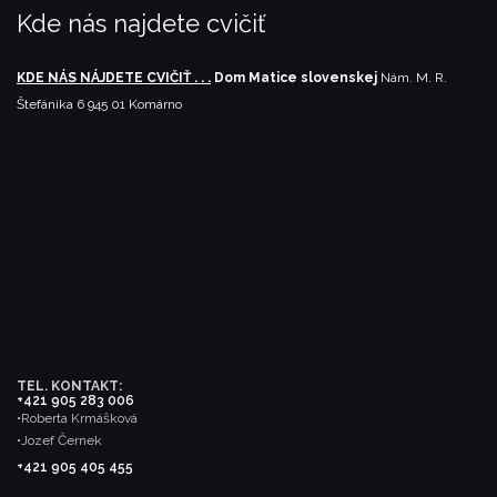
Kde nás najdete cvičiť
KDE NÁS NÁJDETE CVIČIŤ . . .
Dom Matice slovenskej
Nám. M. R.
Štefánika 6
945 01 Komárno
TEL. KONTAKT:
+421 905 283 006
•Roberta Krmášková
•Jozef Černek
+421 905 405 455