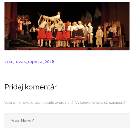
na_rovas_repriza_2018
Pridaj komentár
Vaša e-mailová adresa nebude zverejnená.
Vyžadované polia sú označené
*