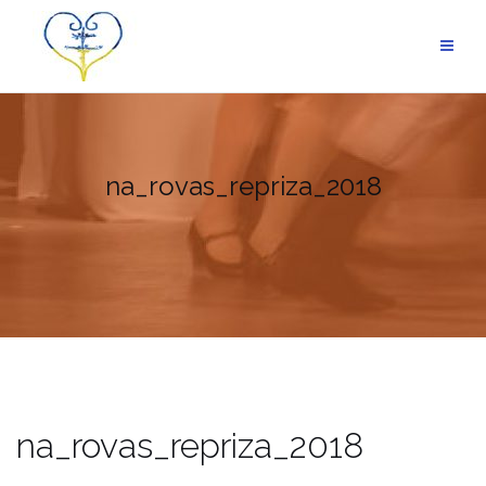
Skip
to
content
na_rovas_repriza_2018
na_rovas_repriza_2018