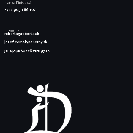
•Janka Pipíšková
+421 905 466 107
E-MAIL:
roberta@roberta.sk
jozef.cernek@energy.sk
jana.pipiskova@energy.sk