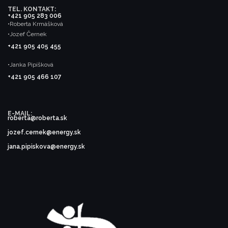
TEL. KONTAKT:
+421 905 283 006
•Roberta Krmášková
•Jozef Černek
+421 905 405 455
•Janka Pipíšková
+421 905 466 107
E-MAIL:
roberta@roberta.sk
jozef.cernek@energy.sk
jana.pipiskova@energy.sk