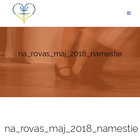
Skip
to
content
na_rovas_maj_2018_namestie
na_rovas_maj_2018_namestie