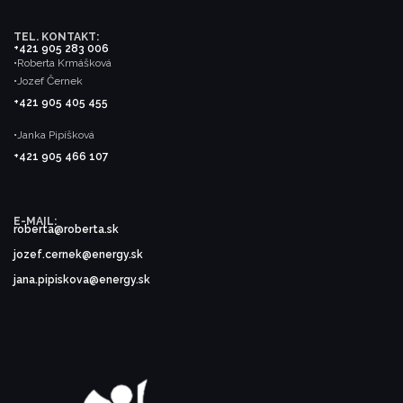
TEL. KONTAKT:
+421 905 283 006
•Roberta Krmášková
•Jozef Černek
+421 905 405 455
•Janka Pipíšková
+421 905 466 107
E-MAIL:
roberta@roberta.sk
jozef.cernek@energy.sk
jana.pipiskova@energy.sk