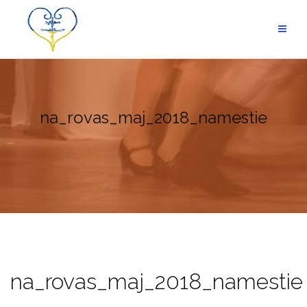
Skip
to
content
na_rovas_maj_2018_namestie
na_rovas_maj_2018_namestie