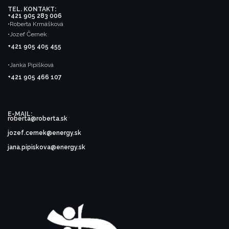
TEL. KONTAKT:
+421 905 283 006
•Roberta Krmášková
•Jozef Černek
+421 905 405 455
•Janka Pipíšková
+421 905 466 107
E-MAIL:
roberta@roberta.sk
jozef.cernek@energy.sk
jana.pipiskova@energy.sk