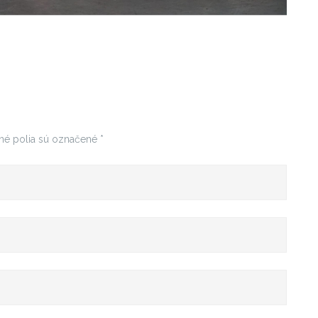
né polia sú označené
*