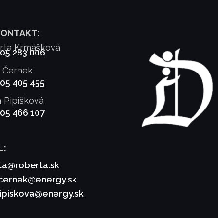
KONTAKT:
rta Krmášková
905 283 006
f Černek
905 405 455
a Pipíšková
905 466 107
L:
ta@roberta.sk
.cernek@energy.sk
pipiskova@energy.sk