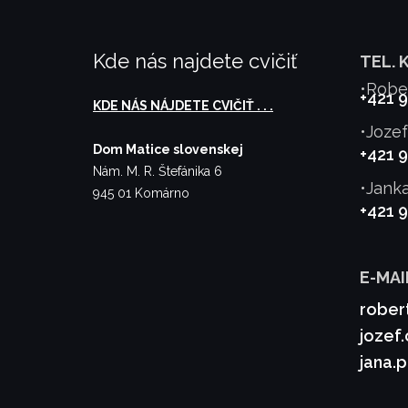
Kde nás najdete cvičiť
TEL. 
•Robe
+421 
KDE NÁS NÁJDETE CVIČIŤ . . .
•Joze
Dom Matice slovenskej
+421 
Nám. M. R. Štefánika 6
•Jank
945 01 Komárno
+421 
E-MAI
rober
jozef
jana.