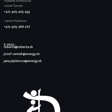
•Roberta Krmášková
•Jozef Černek
+421 905 405 455
•Janka Pipíšková
+421 905 466 107
E-MAIL:
roberta@roberta.sk
jozef.cernek@energy.sk
jana.pipiskova@energy.sk