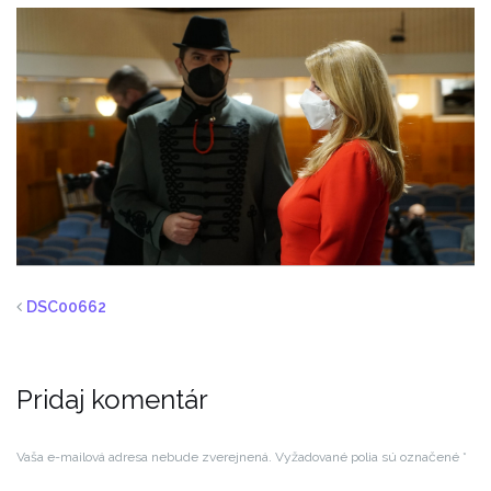
DSC00662
Pridaj komentár
Vaša e-mailová adresa nebude zverejnená.
Vyžadované polia sú označené
*