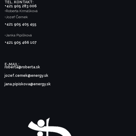
TEL. KONTAKT:
+421 905 283 006
•Roberta Krmášková
•Jozef Černek
+421 905 405 455
•Janka Pipíšková
+421 905 466 107
E-MAIL:
roberta@roberta.sk
jozef.cernek@energy.sk
jana.pipiskova@energy.sk