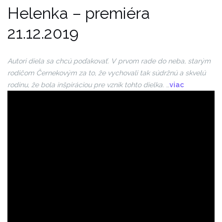
Helenka – premiéra
21.12.2019
Autori diela sa chcú poďakovať.
V prvom rade do neba, starým
rodičom Černekovým za to, že vychovali tak súdržnú a skvelú
rodinu, že bola inšpiráciou pre vznik tohto dielka.
…
viac