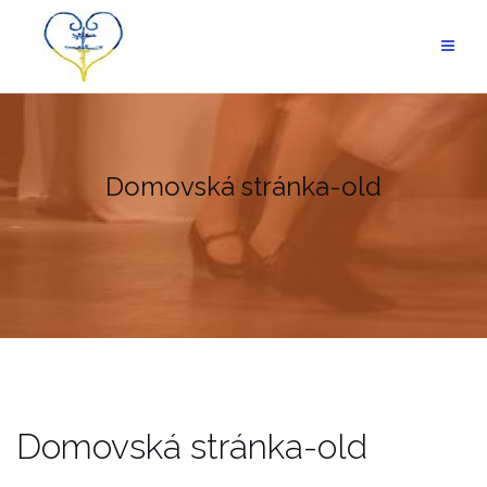
Skip
to
content
Domovská stránka-old
Domovská stránka-old