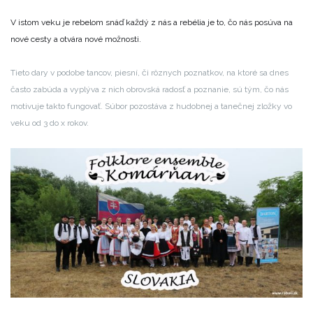
V istom veku je rebelom snáď každý z nás a rebélia je to,
čo nás posúva na
nové cesty a otvára nové možnosti.
Tieto dary v podobe tancov, piesní, či rôznych poznatkov, na ktoré sa dnes
často zabúda a vyplýva z nich obrovská radosť a poznanie, sú tým, čo nás
motivuje takto fungovať.
Súbor pozostáva z hudobnej a tanečnej zložky vo
veku od 3 do x rokov.