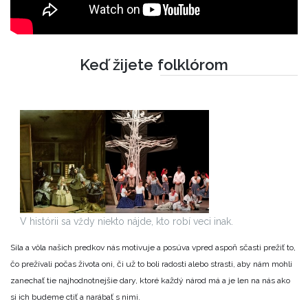
Keď žijete folklórom
V histórii sa vždy niekto nájde, kto robí veci inak.
Sila a vôla našich predkov nás motivuje a posúva vpred aspoň sčasti prežiť to,
čo prežívali počas života oni, či už to boli radosti alebo strasti, aby nám mohli
zanechať tie najhodnotnejšie dary, ktoré každý národ má a je len na nás ako
si ich budeme ctiť a narábať s nimi.