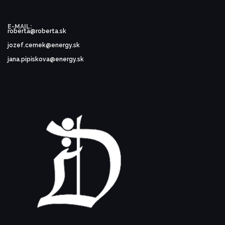
E-MAIL:
roberta@roberta.sk
jozef.cernek@energy.sk
jana.pipiskova@energy.sk