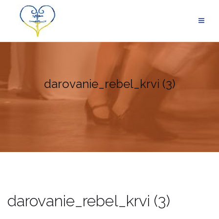
Skip
to
content
darovanie_rebel_krvi (3)
darovanie_rebel_krvi (3)