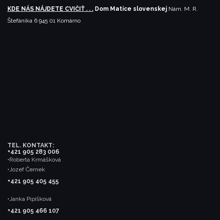
KDE NÁS NÁJDETE CVIČIŤ . . .
Dom Matice slovenskej
Nám. M. R.
Štefánika 6
945 01 Komárno
TEL. KONTAKT:
+421 905 283 006
•Roberta Krmášková
•Jozef Černek
+421 905 405 455
•Janka Pipíšková
+421 905 466 107