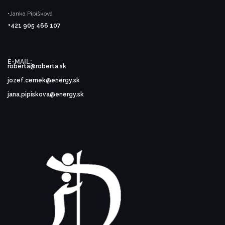
•Janka Pipíšková
+421 905 466 107
E-MAIL:
roberta@roberta.sk
jozef.cernek@energy.sk
jana.pipiskova@energy.sk