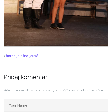
horna_zlatna_2018
Pridaj komentár
Vaša e-mailová adresa nebude zverejnená.
Vyžadované polia sú označené
*