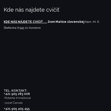
Kde nás najdete cvičiť
KDE NÁS NÁJDETE CVIČIŤ . . .
Dom Matice slovenskej
Nám. M. R.
Štefánika 6
945 01 Komárno
TEL. KONTAKT:
+421 905 283 006
•Roberta Krmášková
•Jozef Černek
+421 905 405 455