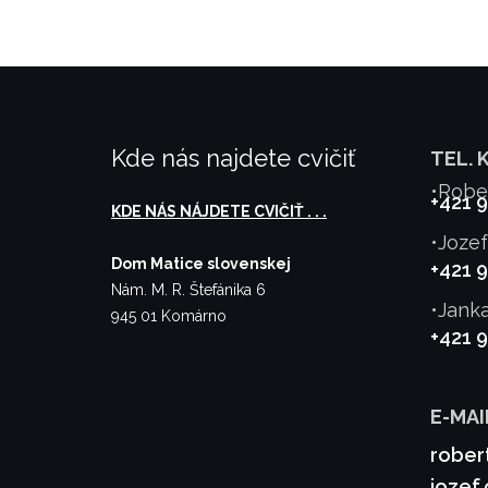
Kde nás najdete cvičiť
TEL. 
•Robe
+421 
KDE NÁS NÁJDETE CVIČIŤ . . .
•Joze
Dom Matice slovenskej
+421 
Nám. M. R. Štefánika 6
•Jank
945 01 Komárno
+421 
E-MAI
rober
jozef