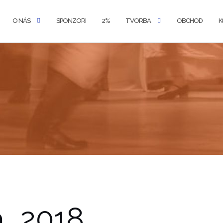
O NÁS
SPONZORI
2%
TVORBA
OBCHOD
K
a_2018