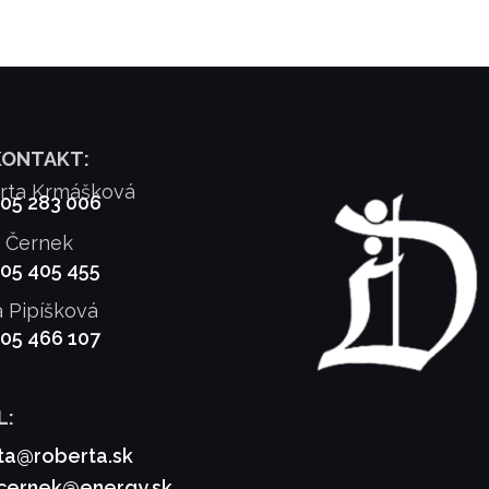
KONTAKT:
rta Krmášková
905 283 006
f Černek
905 405 455
a Pipíšková
905 466 107
L:
ta@roberta.sk
.cernek@energy.sk