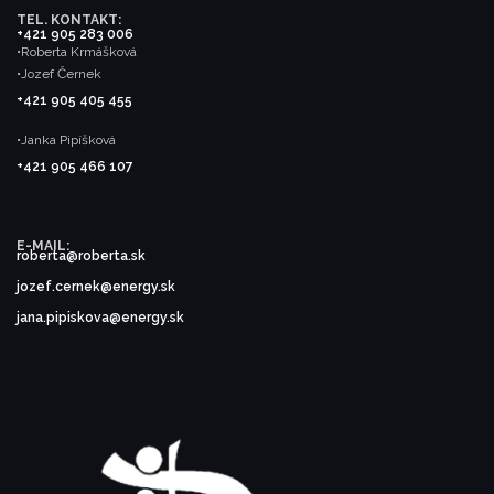
TEL. KONTAKT:
+421 905 283 006
•Roberta Krmášková
•Jozef Černek
+421 905 405 455
•Janka Pipíšková
+421 905 466 107
E-MAIL:
roberta@roberta.sk
jozef.cernek@energy.sk
jana.pipiskova@energy.sk