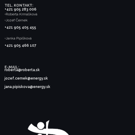
TEL. KONTAKT:
+421 905 283 006
•Roberta Krmášková
•Jozef Černek
+421 905 405 455
•Janka Pipíšková
+421 905 466 107
E-MAIL:
roberta@roberta.sk
jozef.cernek@energy.sk
jana.pipiskova@energy.sk