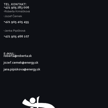
TEL. KONTAKT:
+421 905 283 006
•Roberta Krmášková
•Jozef Černek
+421 905 405 455
•Janka Pipíšková
+421 905 466 107
E-MAIL:
roberta@roberta.sk
jozef.cernek@energy.sk
jana.pipiskova@energy.sk