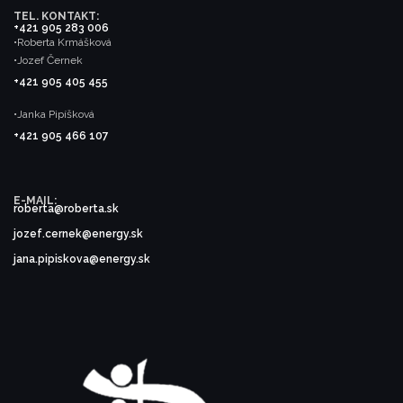
TEL. KONTAKT:
+421 905 283 006
•Roberta Krmášková
•Jozef Černek
+421 905 405 455
•Janka Pipíšková
+421 905 466 107
E-MAIL:
roberta@roberta.sk
jozef.cernek@energy.sk
jana.pipiskova@energy.sk