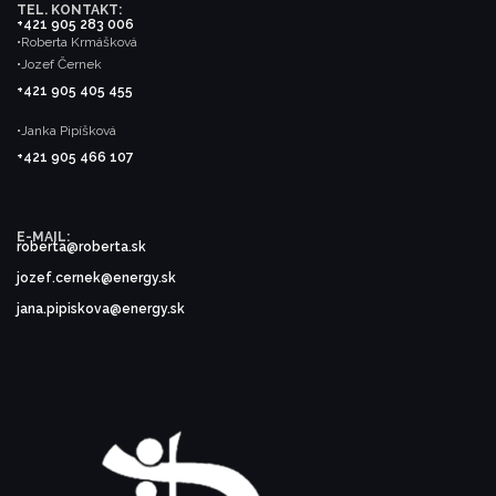
TEL. KONTAKT:
+421 905 283 006
•Roberta Krmášková
•Jozef Černek
+421 905 405 455
•Janka Pipíšková
+421 905 466 107
E-MAIL:
roberta@roberta.sk
jozef.cernek@energy.sk
jana.pipiskova@energy.sk