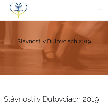
Skip
to
content
Slávnosti v Dulovciach 2019
Slávnosti v Dulovciach 2019