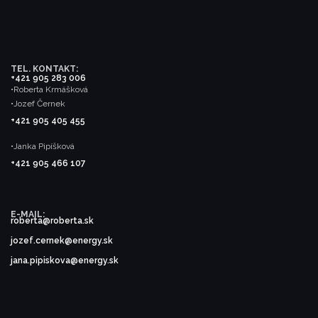
TEL. KONTAKT:
+421 905 283 006
•Roberta Krmášková
•Jozef Černek
+421 905 405 455
•Janka Pipíšková
+421 905 466 107
E-MAIL:
roberta@roberta.sk
jozef.cernek@energy.sk
jana.pipiskova@energy.sk