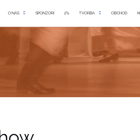
O NÁS
SPONZORI
2%
TVORBA
OBCHOD
K
Show