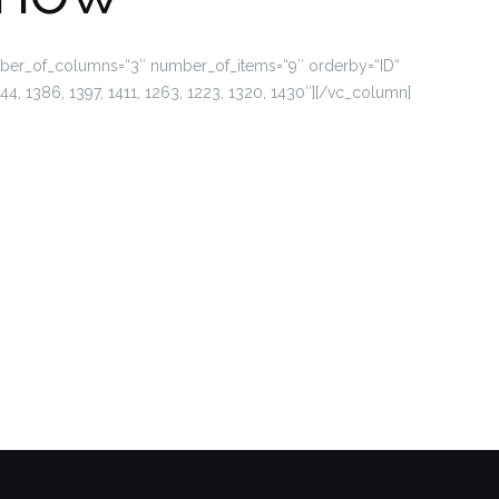
ber_of_columns=“3″ number_of_items=“9″ orderby=“ID“
44, 1386, 1397, 1411, 1263, 1223, 1320, 1430″][/vc_column]