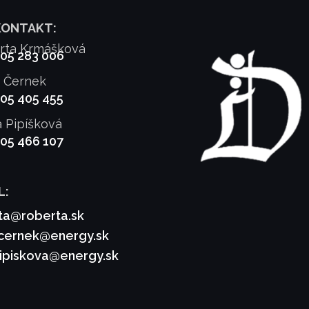
KONTAKT:
rta Krmášková
905 283 006
f Černek
905 405 455
a Pipíšková
905 466 107
L:
ta@roberta.sk
.cernek@energy.sk
pipiskova@energy.sk