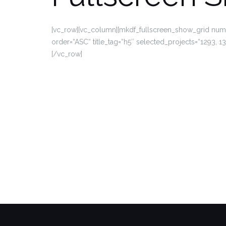
[vc_row][vc_column][mkdf_fullscreen_show_grid num
order=“ASC“ title_tag=“h5″ selected_projects=“1293, 13
[/vc_row]