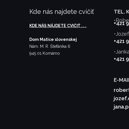
Kde nás najdete cvičiť
TEL. 
•Robe
+421 
KDE NÁS NÁJDETE CVIČIŤ . . .
•Joze
Dom Matice slovenskej
+421 
Nám. M. R. Štefánika 6
•Jank
945 01 Komárno
+421 
E-MAI
rober
jozef
jana.