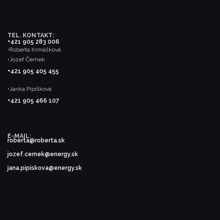
TEL. KONTAKT:
+421 905 283 006
•Roberta Krmášková
•Jozef Černek
+421 905 405 455
•Janka Pipíšková
+421 905 466 107
E-MAIL:
roberta@roberta.sk
jozef.cernek@energy.sk
jana.pipiskova@energy.sk