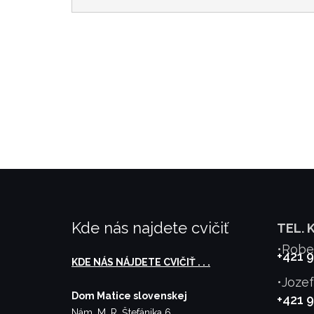
Kde nás najdete cvičiť
TEL. 
•Robe
+421 
KDE NÁS NÁJDETE CVIČIŤ . . .
•Joze
Dom Matice slovenskej
+421 
Nám. M. R. Štefánika 6