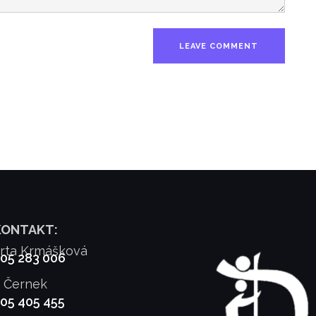
KONTAKT:
rta Krmášková
905 283 006
f Černek
905 405 455