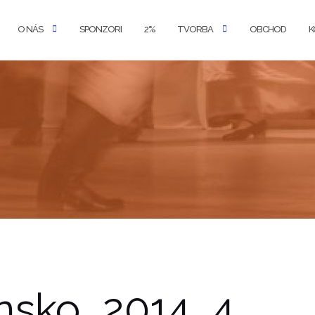
O NÁS
SPONZORI
2%
TVORBA
OBCHOD
K
nsko_2014_4