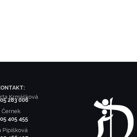
KONTAKT:
rta Krmášková
905 283 006
f Černek
905 405 455
a Pipíšková