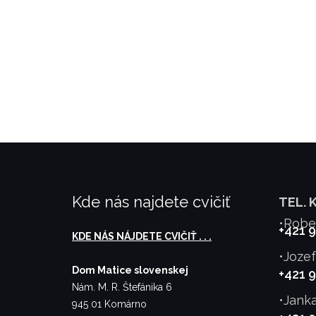
Kde nás najdete cvičiť
TEL. 
•Robe
+421 
KDE NÁS NÁJDETE CVIČIŤ . . .
•Joze
Dom Matice slovenskej
+421 
Nám. M. R. Štefánika 6
•Jank
945 01 Komárno